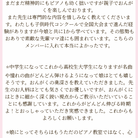
まだまだ精神的にもピアノも幼く拙いですが親子でおんが
くを楽しんでおります。
また先生は専門的な内容を惜しみなく教えてくださいま
す。わたしも子供時代コンクールで全国大会まで進んだ経
験がありますが今娘と共に1から学べています。その態勢も
おありで素敵な先輩ママ達にも囲まれています。こちらの
メンバーに入れて本当によかったです。
⭐️中学生になってこれから高校生大学生になりますが名曲
や憧れの曲がどんどん弾けるようになって娘はとても嬉し
そうです。おんがくの奥深さを教えていただきました。先
生のお人柄はとても気さくでお優しいですが、おんがくに
はときに細かく深く鋭い視点からご教示いただいているこ
とにも感謝しています。これからがどんどん伸びる時期
よ！とおっしゃっていただき実感できました。これからも
よろしくお願いします。
⭐️娘にとってそちらはもうただのピアノ教室ではなく、心