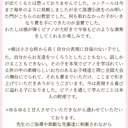
が出てくるとは思っておりませんでした。コンクールは今
まで毎年のように挑戦しましたが全て落選💦涙をのみ叩い
た門がこちらのお教室でした。何も取れなかった子がいき
なり賞を手にできたのが金賞でした。
わたしは娘が弾くピアノが大好きで今後もどのような演奏
をしてくれるか楽しみです。
⭐️娘は小さな時から長く自分の表現に自信のない子でし
た。自分からお友達をつくろうとしたこともない。話しか
けることもできない。その子を本気でピアノを学ばれてい
る世の中の素晴らしいお力のあるお子様達と同じ全国大会
の舞台にでられて、それも賞までいただけ、ここまで引き
上げていただきありがとうございます。今は表現する喜び
に溢れる子になりました。ピアノを通して学んだことは本
人の財産です。
⭐️ゆるゆると甘えさせていただきながら通わせていただい
ております。
先生のご指導や素敵な先輩達に刺激されながら